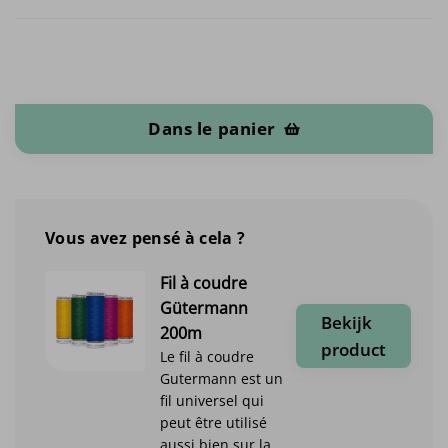
quantité de Traveler
Dans le panier
Vous avez pensé à cela ?
Fil à coudre
Gütermann
Bekijk
200m
product
Le fil à coudre
Gutermann est un
fil universel qui
peut être utilisé
aussi bien sur la