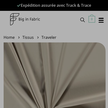
Passer
Expédition assurée avec Track & Trace
au
contenu
0
Home
Tissus
Traveler