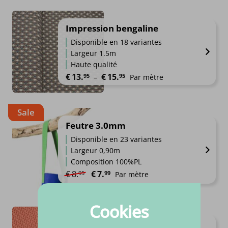
Impression bengaline
Disponible en 18 variantes
Largeur 1.5m
Haute qualité
Plage de prix : €13.95 à €15.9
€
13.
€
15.
95
95
–
Par mètre
Sale
Feutre 3.0mm
Disponible en 23 variantes
Largeur 0,90m
Composition 100%PL
Le prix initial était : €8.95.
Le prix actuel est : €7.99.
€
8.
€
7.
95
99
Par mètre
Cookies
Fibre Mood