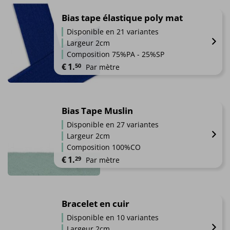
produit
sur
a
Bias tape élastique poly mat
la
plusieurs
Disponible en 21 variantes
page
variations.
du
Largeur 2cm
Les
produit
Composition 75%PA - 25%SP
options
€
1.
50
Par mètre
peuvent
être
Ce
choisies
produit
sur
a
Bias Tape Muslin
la
plusieurs
page
Disponible en 27 variantes
variations.
du
Largeur 2cm
Les
produit
Composition 100%CO
options
€
1.
29
Par mètre
peuvent
être
Ce
choisies
produit
sur
a
Bracelet en cuir
la
plusieurs
page
Disponible en 10 variantes
variations.
du
Largeur 2cm