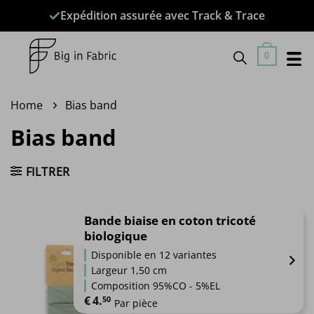
Passer
Expédition assurée avec Track & Trace
au
contenu
0
Home
Bias band
Bias band
FILTRER
Bande biaise en coton tricoté
biologique
Disponible en 12 variantes
Largeur 1,50 cm
Composition 95%CO - 5%EL
€
4.
50
Par pièce