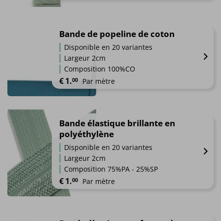
Ce
produit
a
Bande de popeline de coton
plusieurs
Disponible en 20 variantes
variations.
Largeur 2cm
Les
Composition 100%CO
options
€
1.
00
Par mètre
peuvent
être
Ce
choisies
produit
sur
a
Bande élastique brillante en
la
plusieurs
polyéthylène
page
variations.
du
Disponible en 20 variantes
Les
produit
Largeur 2cm
options
Composition 75%PA - 25%SP
peuvent
€
1.
00
Par mètre
être
choisies
Ce
sur
produit
la