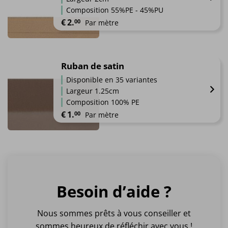
Les
produit
Composition 55%PE - 45%PU
options
€
2.
00
Par mètre
peuvent
être
Ce
choisies
produit
sur
a
Ruban de satin
la
plusieurs
page
Disponible en 35 variantes
variations.
du
Largeur 1.25cm
Les
produit
Composition 100% PE
options
€
1.
00
Par mètre
peuvent
être
Ce
choisies
produit
sur
a
la
plusieurs
page
variations.
du
Besoin d’aide ?
Les
produit
options
peuvent
Nous sommes prêts à vous conseiller et
être
sommes heureux de réfléchir avec vous !