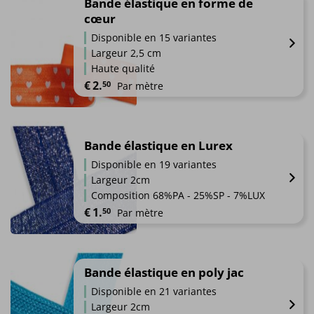
a
Bande élastique en forme de
page
plusieurs
cœur
du
variations.
produit
Disponible en 15 variantes
Les
Largeur 2,5 cm
options
Haute qualité
peuvent
€
2.
50
Par mètre
être
choisies
Ce
sur
produit
la
a
Bande élastique en Lurex
page
plusieurs
du
Disponible en 19 variantes
variations.
produit
Largeur 2cm
Les
Composition 68%PA - 25%SP - 7%LUX
options
€
1.
50
Par mètre
peuvent
être
Ce
choisies
produit
sur
a
Bande élastique en poly jac
la
plusieurs
page
Disponible en 21 variantes
variations.
du
Largeur 2cm