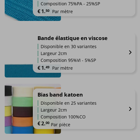
Les
produit
Composition 75%PA - 25%SP
options
€
1.
50
Par mètre
peuvent
être
Ce
choisies
produit
sur
a
Bande élastique en viscose
la
plusieurs
page
Disponible en 30 variantes
variations.
du
Largeur 2cm
Les
produit
Composition 95%VI - 5%SP
options
€
1.
49
Par mètre
peuvent
être
Ce
choisies
produit
sur
a
Bias band katoen
la
plusieurs
page
Disponible en 25 variantes
variations.
du
Largeur 2cm
Les
produit
Composition 100%CO
options
€
2.
00
Par pièce
peuvent
être
Ce
choisies