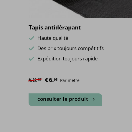
Tapis antidérapant
Haute qualité
Des prix toujours compétitifs
Expédition toujours rapide
€
8.
Le prix initial était : €8.95.
€
6.
Le prix actuel est : €6.95.
95
95
Par mètre
consulter le produit