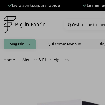
Passer
Livraison toujours rapide
Le meille
au
contenu
Recherche
pour :
Magasin
Qui sommes-nous
Blo
Home
Aiguilles & Fil
Aiguilles