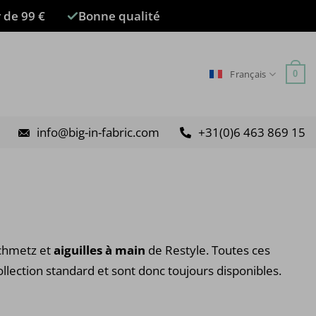
r de 99 €
Bonne qualité
Français
0
info@big-in-fabric.com
+31(0)6 463 869 15
chmetz et
aiguilles à main
de Restyle. Toutes ces
collection standard et sont donc toujours disponibles.
: €2.95 à €7.45