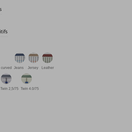
s
tifs
 curved
Jeans
Jersey
Leather
Twin 2,5/75
Twin 4.0/75