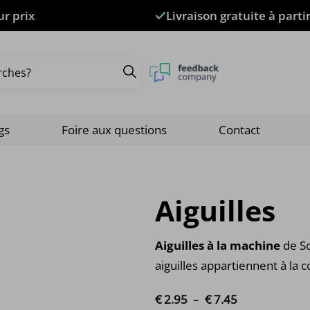
ur prix
Livraison gratuite à parti
gs
Foire aux questions
Contact
Aiguilles
Aiguilles à la machine
de S
aiguilles appartiennent à la 
€
2.
95
–
€
7.
45
Plage de prix 