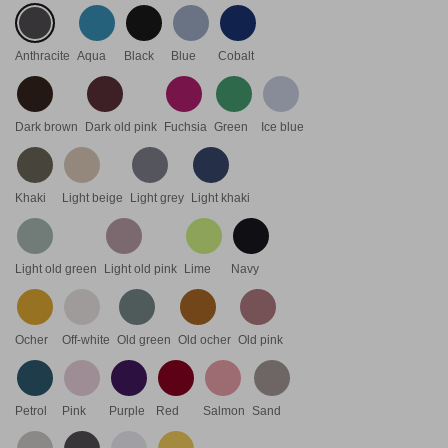
Anthracite
Aqua
Black
Blue
Cobalt
Dark brown
Dark old pink
Fuchsia
Green
Ice blue
Khaki
Light beige
Light grey
Light khaki
Light old green
Light old pink
Lime
Navy
Ocher
Off-white
Old green
Old ocher
Old pink
Petrol
Pink
Purple
Red
Salmon
Sand