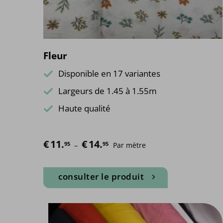
Fleur
Disponible en 17 variantes
Largeurs de 1.45 à 1.55m
Haute qualité
€
11.
€
14.
Plage de prix : €11.95 à €14.95
95
95
–
Par mètre
consulter le produit