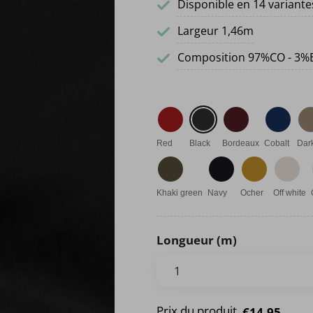
Disponible en 14 variante
Largeur 1,46m
Composition 97%CO - 3%
Red
Black
Bordeaux
Cobalt
Dar
Khaki green
Navy
Ocher
Off white
Longueur (m)
Prix du produit
€14.95