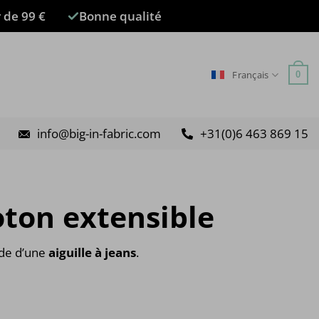
r de 99 €
Bonne qualité
Français
0
info@big-in-fabric.com
+31(0)6 463 869 15
oton extensible
aide d’une
aiguille à jeans
.