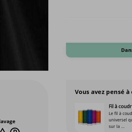
quantité de Sergé de coton exten
Dans
Vous avez pensé à 
Fil à cou
Le fil à cou
universel qu
 lavage
sur la ...