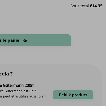
Sous-total
€14.95
sible
 le panier
cela ?
dre Gütermann 200m
dre Gutermann est un fil
Bekijk product
i peut être utilisé aussi bien