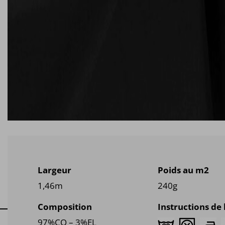
Largeur
Poids au m2
1,46m
240g
Composition
Instructions de
97%CO – 3%EL