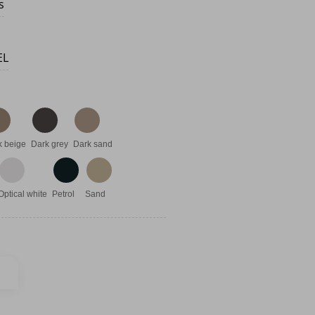
s
EL
k beige
Dark grey
Dark sand
Optical white
Petrol
Sand