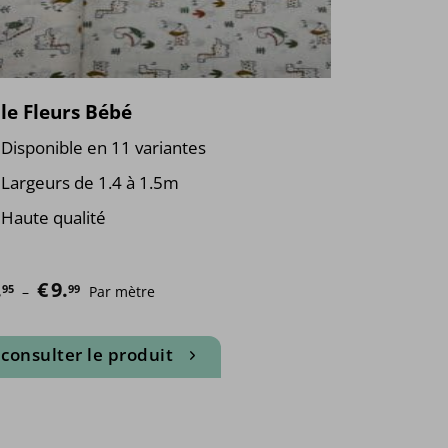
le Fleurs Bébé
Disponible en 11 variantes
Largeurs de 1.4 à 1.5m
Haute qualité
.
€
9.
Plage de prix : €9.95 à €9.99
95
99
–
Par mètre
consulter le produit