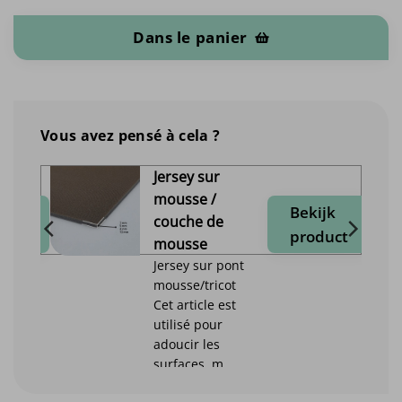
quantité de Buffalo - Par mètre
Dans le panier
Vous avez pensé à cela ?
Jersey sur
mousse /
jk
Bekijk
couche de
duct
product
mousse
Jersey sur pont
mousse/tricot
Cet article est
utilisé pour
adoucir les
surfaces, m...