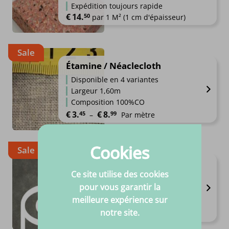
Expédition toujours rapide
€
14.
50
par 1 M² (1 cm d'épaisseur)
Sale
Étamine / Néaclecloth
Disponible en 4 variantes
Largeur 1,60m
Composition 100%CO
Plage de prix : €3.45 à €8.99
€
3.
€
8.
45
99
–
Par mètre
Cookies
Sale
Major Skai - Par mètre
Ce site utilise des cookies
Disponible en 16 variantes
pour vous garantir la
Largeur 1.38m
meilleure expérience sur
Haute qualité
Le prix initial était : €34.95.
Le prix actuel est : €22.95.
€
34.
€
22.
notre site.
95
95
Par mètre