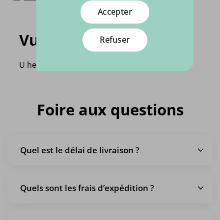
Accepter
Vu récemment
Refuser
U heeft nog geen product bekeken!
Foire aux questions
Quel est le délai de livraison ?
Quels sont les frais d’expédition ?