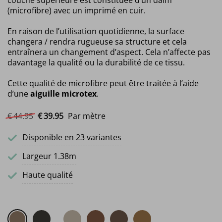
couche supérieure est constituée d’un daim
(microfibre) avec un imprimé en cuir.
En raison de l’utilisation quotidienne, la surface
changera / rendra rugueuse sa structure et cela
entraînera un changement d’aspect. Cela n’affecte pas
davantage la qualité ou la durabilité de ce tissu.
Cette qualité de microfibre peut être traitée à l’aide
d’une
aiguille microtex
.
Le prix initial était : €44.95.
Le prix actuel est : €39.95.
€
44.
95
€
39.
95
Par mètre
Disponible en 23 variantes
Largeur 1.38m
Haute qualité