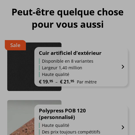
Peut-être quelque chose
pour vous aussi
Sale
Cuir artificiel d’extérieur
Disponible en 8 variantes
Largeur 1,40 million
Haute qualité
Plage de prix : €19.95 à €21.9
€
19.
€
21.
95
95
–
Par mètre
Polypress POB 120
(personnalisé)
Haute qualité
Des prix toujours compétitifs