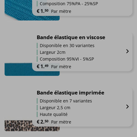
Les
produit
Composition 75%PA - 25%SP
options
€
1.
50
Par mètre
peuvent
être
Ce
choisies
produit
sur
a
Bande élastique en viscose
la
plusieurs
page
Disponible en 30 variantes
variations.
du
Largeur 2cm
Les
produit
Composition 95%VI - 5%SP
options
€
1.
49
Par mètre
peuvent
être
Ce
choisies
produit
sur
a
Bande élastique imprimée
la
plusieurs
page
Disponible en 7 variantes
variations.
du
Largeur 2,5 cm
Les
produit
Haute qualité
options
€
2.
50
Par mètre
peuvent
être
Ce
choisies