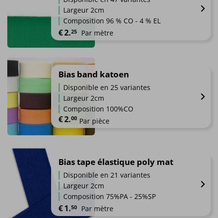
variations.
du
Largeur 2cm
Les
produit
Composition 96 % CO - 4 % EL
options
€
2.
25
Par mètre
peuvent
être
Ce
choisies
produit
sur
a
Bias band katoen
la
plusieurs
page
Disponible en 25 variantes
variations.
du
Largeur 2cm
Les
produit
Composition 100%CO
options
€
2.
00
Par pièce
peuvent
être
Ce
choisies
produit
sur
a
Bias tape élastique poly mat
la
plusieurs
Disponible en 21 variantes
page
variations.
du
Largeur 2cm
Les
produit
Composition 75%PA - 25%SP
options
€
1.
50
Par mètre
peuvent