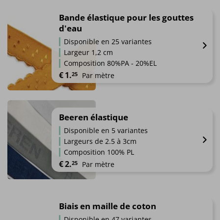
produit
sur
a
Bande élastique pour les gouttes
la
plusieurs
d'eau
page
variations.
du
Disponible en 25 variantes
Les
produit
Largeur 1,2 cm
options
Composition 80%PA - 20%EL
peuvent
€
1.
25
Par mètre
être
choisies
Ce
sur
produit
la
a
Beeren élastique
page
plusieurs
du
Disponible en 5 variantes
variations.
produit
Largeurs de 2.5 à 3cm
Les
Composition 100% PL
options
€
2.
25
Par mètre
peuvent
être
Ce
choisies
produit
sur
a
Biais en maille de coton
la
plusieurs
page
Disponible en 47 variantes