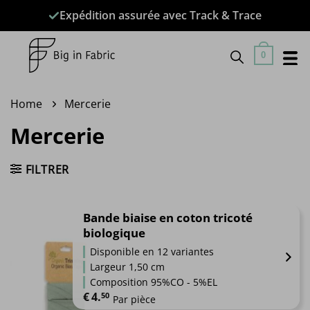
Passer
Expédition assurée avec Track & Trace
au
contenu
0
Home
Mercerie
Mercerie
FILTRER
Bande biaise en coton tricoté
biologique
Disponible en 12 variantes
Largeur 1,50 cm
Composition 95%CO - 5%EL
€
4.
50
Par pièce