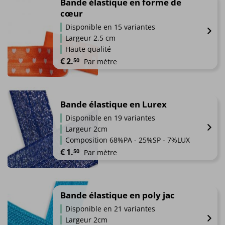
a
Bande élastique en forme de
page
plusieurs
cœur
du
variations.
produit
Disponible en 15 variantes
Les
Largeur 2,5 cm
options
Haute qualité
peuvent
€
2.
50
Par mètre
être
choisies
Ce
sur
produit
la
a
Bande élastique en Lurex
page
plusieurs
du
Disponible en 19 variantes
variations.
produit
Largeur 2cm
Les
Composition 68%PA - 25%SP - 7%LUX
options
€
1.
50
Par mètre
peuvent
être
Ce
choisies
produit
sur
a
Bande élastique en poly jac
la
plusieurs
page
Disponible en 21 variantes
variations.
du
Largeur 2cm