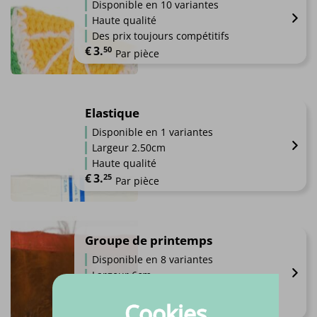
page
Disponible en 10 variantes
variations.
du
Haute qualité
Les
produit
Des prix toujours compétitifs
options
€
3.
50
Par pièce
peuvent
être
Ce
choisies
produit
sur
a
Elastique
la
plusieurs
Disponible en 1 variantes
page
variations.
du
Largeur 2.50cm
Les
produit
Haute qualité
options
€
3.
25
Par pièce
peuvent
être
Ce
choisies
produit
sur
a
Groupe de printemps
la
plusieurs
Disponible en 8 variantes
page
variations.
du
Largeur 6cm
Les
produit
Haute qualité
options
Cookies
€
8.
00
Par mètre
peuvent