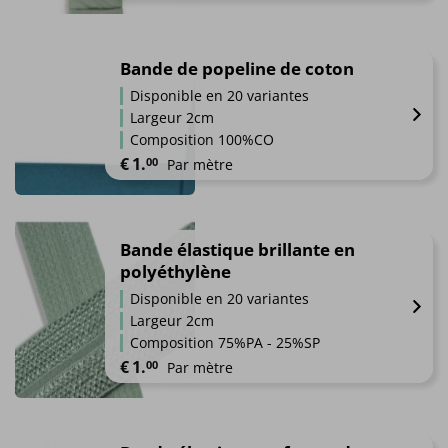
Ce
produit
a
Bande de popeline de coton
plusieurs
Disponible en 20 variantes
variations.
Largeur 2cm
Les
Composition 100%CO
options
€
1.
00
Par mètre
peuvent
être
Ce
choisies
produit
sur
a
Bande élastique brillante en
la
plusieurs
polyéthylène
page
variations.
du
Disponible en 20 variantes
Les
produit
Largeur 2cm
options
Composition 75%PA - 25%SP
peuvent
€
1.
00
Par mètre
être
choisies
Ce
sur
produit
la