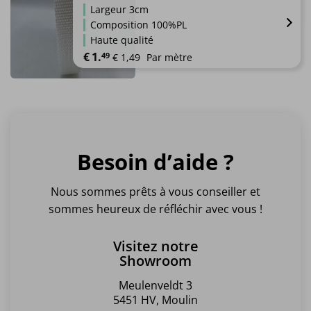
plusieurs
page
Largeur 3cm
variations.
du
Composition 100%PL
Les
produit
Haute qualité
options
€
1.
49
 € 1,49 
Par mètre
peuvent
être
choisies
sur
la
page
du
Besoin d’aide ?
produit
Nous sommes prêts à vous conseiller et
sommes heureux de réfléchir avec vous !
Visitez notre
Showroom
Meulenveldt 3
5451 HV, Moulin