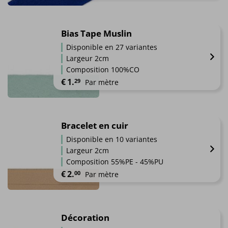
être
Ce
choisies
produit
sur
a
Bias Tape Muslin
la
plusieurs
page
Disponible en 27 variantes
variations.
du
Largeur 2cm
Les
produit
Composition 100%CO
options
€
1.
29
Par mètre
peuvent
être
Ce
choisies
produit
sur
a
Bracelet en cuir
la
plusieurs
page
Disponible en 10 variantes
variations.
du
Largeur 2cm
Les
produit
Composition 55%PE - 45%PU
options
€
2.
00
Par mètre
peuvent
être
Ce
choisies
produit
sur
a
Décoration
la
plusieurs