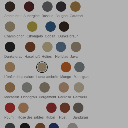
Ambre brut
Aubergine
Basalte
Bougon
Caramel
Champignon
Citrongelb
Cobalt
Dunkelbraun
Dunkelgrau
Haselnuß
Hélios
Hellblau
Java
L’enfer de la nature
Lueur ambrée
Mango
Mausgrau
Mocassin
Oriongrau
Pergament
Perlrosa
Perlweiß
Pourri
Rose des sables
Rubin
Rust
Sandgrau