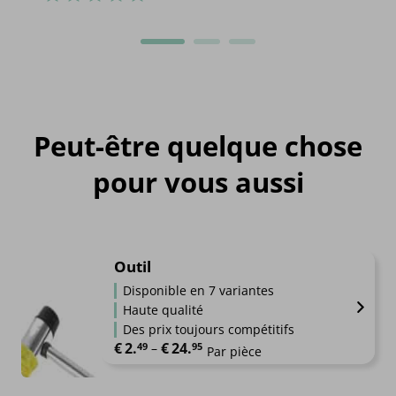
Peut-être quelque chose
pour vous aussi
Outil
Disponible en 7 variantes
Haute qualité
Des prix toujours compétitifs
€
2.
€
24.
Plage de prix : €2.49 à €24.95
49
–
95
Par pièce