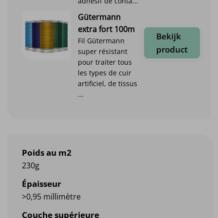
adhésif de conta...
Gütermann
extra fort 100m
Bekijk
Fil Gütermann
product
super résistant
pour traiter tous
les types de cuir
artificiel, de tissus
...
Poids au m2
230g
Épaisseur
>0,95 millimètre
Couche supérieure