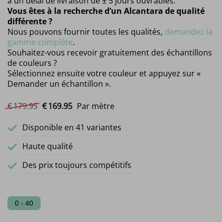
a un délai de livraison de ± 5 jours ouvrables.
Vous êtes à la recherche d’un Alcantara de qualité
différente ?
Nous pouvons fournir toutes les qualités,
demandez la
gamme complète
.
Souhaitez-vous recevoir gratuitement des échantillons
de couleurs ?
Sélectionnez ensuite votre couleur et appuyez sur «
Demander un échantillon ».
Le prix initial était : €179.95.
Le prix actuel est : €169.95.
€
179.
95
€
169.
95
Par mètre
Disponible en 41 variantes
Haute qualité
Des prix toujours compétitifs
0 - 40