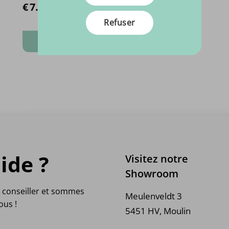
€
7.
37
 par 1 M² (1 cm d'épaisseur)
Refuser
consulter le produit
ide ?
Visitez notre
Showroom
 conseiller et sommes
Meulenveldt 3
ous !
5451 HV, Moulin