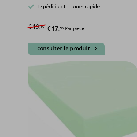
Expédition toujours rapide
€
19.
95
Le prix initial était : €19.95.
Le prix actuel est : €17.95.
€
17.
Par pièce
95
consulter le produit