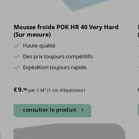
page
du
produit
Mousse froide POK HR 40 Very Hard
(Sur mesure)
Haute qualité
Des prix toujours compétitifs
Expédition toujours rapide
€
9.
90
 par 1 M² (1 cm d'épaisseur)
consulter le produit