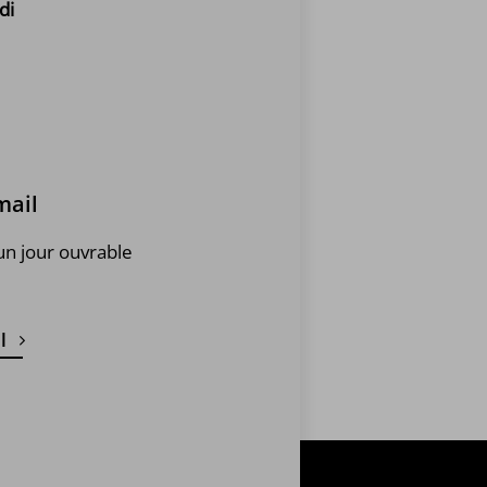
di
mail
un jour ouvrable
l