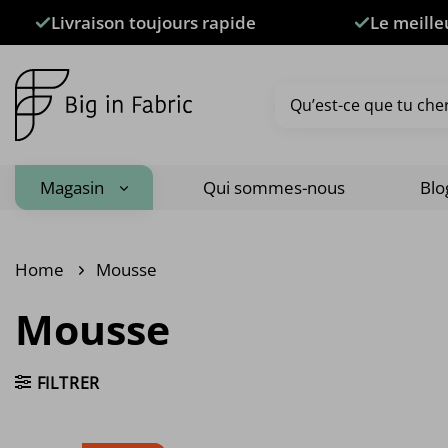
Passer
Livraison toujours rapide
Le meille
au
contenu
Recherche
pour :
Magasin
Qui sommes-nous
Blo
Home
Mousse
Mousse
FILTRER