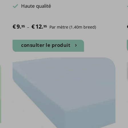
Haute qualité
€
9.
€
12.
Plage de prix : €9.95 à €12.95
95
95
 – 
Par mètre
 (1.40m breed)
consulter le produit
Ce
produit
a
plusieurs
variations.
Les
options
peuvent
être
choisies
sur
la