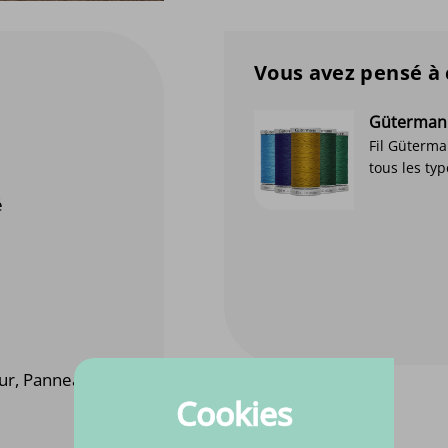
Vous avez pensé à 
Gütermann
té pour
Fil Güterma
Bekijk product
sif de
tous les type
é
eur, Panneaux
Cookies