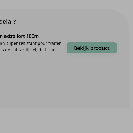
cela ?
 extra fort 100m
nn super résistant pour traiter
Bekijk product
s de cuir artificiel, de tissus ...