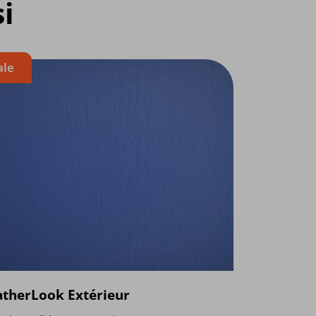
i
ale
atherLook Extérieur