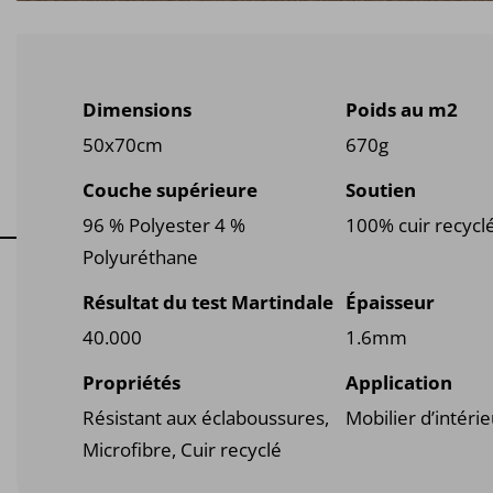
Dimensions
Poids au m2
Adhésif en spray
50x70cm
670g
Adhésif en aérosol à haute solidi
k product
une adhérence optimale Cet adhé
Couche supérieure
Soutien
conta...
96 % Polyester 4 %
100% cuir recycl
Polyuréthane
Résultat du test Martindale
Épaisseur
40.000
1.6mm
Propriétés
Application
Résistant aux éclaboussures,
Mobilier d’intéri
Microfibre, Cuir recyclé