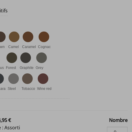
tifs
own
Camel
Caramel
Cognac
tus
Forest
Graphite
Grey
gara
Steel
Tobacco
Wine red
,95 €
Nombre
 : Assorti