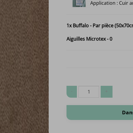
Application : Cuir ar
1x
Buffalo - Par pièce (50x70c
Aiguilles Microtex
-
0
quantité de Buffalo - Par pièce (
Dans