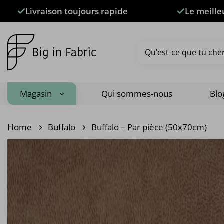
Passer
Livraison toujours rapide
Le meille
au
contenu
Recherche
pour :
Magasin
Qui sommes-nous
Blo
Home
Buffalo
Buffalo – Par pièce (50x70cm)