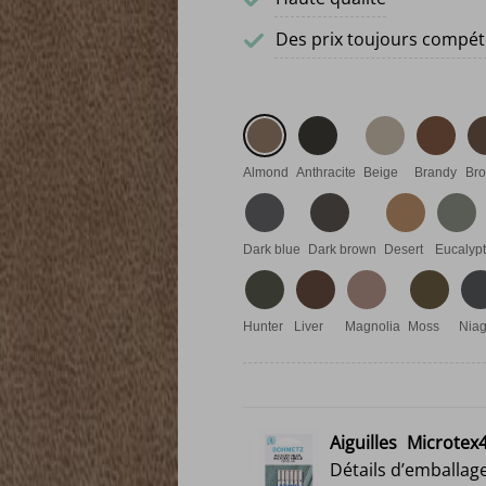
Des prix toujours compéti
Almond
Anthracite
Beige
Brandy
Br
Dark blue
Dark brown
Desert
Eucalyp
Hunter
Liver
Magnolia
Moss
Nia
Aiguilles
Microtex4
Détails d’emballage