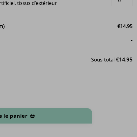
tificiel, tissus d’extérieur
m)
€14.95
-
Sous-total
€14.95
50x70cm)
 le panier