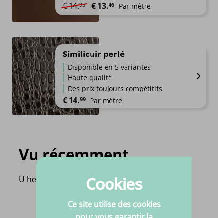
Le prix initial était : €14.95.
Le prix actuel est : €13.46.
€
14.
€
13.
95
46
Par mètre
Similicuir perlé
Disponible en 5 variantes
Haute qualité
Des prix toujours compétitifs
€
14.
99
Par mètre
Vu récemment
Cookies
U heeft nog geen product bekeken!
Ce site utilise des cookies
pour vous garantir la