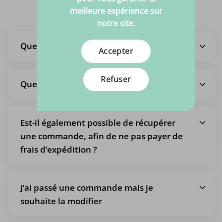
Foire aux questions
meilleure expérience sur
notre site.
Quel est le délai de livraison ?
Accepter
Refuser
Quels sont les frais d’expédition ?
Est-il également possible de récupérer
une commande, afin de ne pas payer de
frais d’expédition ?
J’ai passé une commande mais je
souhaite la modifier