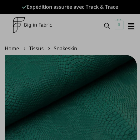
Passer
Expédition assurée avec Track & Trace
au
contenu
0
Home
Tissus
Snakeskin