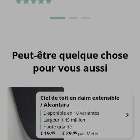
Peut-être quelque chose
pour vous aussi
Ciel de toit en daim extensible
/ Alcantara
Disponible en 10 variantes
Largeur 1,45 million
Haute qualité
€
19.
€
29.
95
95
Plage de prix : €19.95 à €29.9
–
par Meter