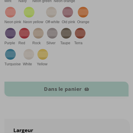
Mint
Navy
Neon green
Neon orange
Neon pink
Neon yellow
Off-white
Old pink
Orange
Purple
Red
Rock
Silver
Taupe
Terra
Turquoise
White
Yellow
quantité de Ruban de satin
Dans le panier
Largeur