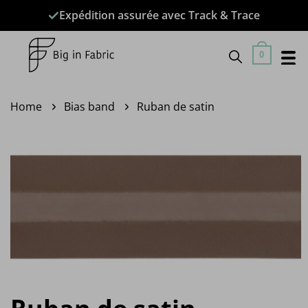
Passer
Expédition assurée avec Track & Trace
au
contenu
0
Home
Bias band
Ruban de satin