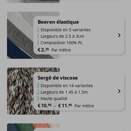
Beeren élastique
Disponible en 5 variantes
Largeurs de 2.5 à 3cm
Composition 100% PL
€
2.
25
Par mètre
Sergé de viscose
Disponible en 14 variantes
Largeurs de 1.45 à 1.5m
Haute qualité
Plage de prix : €10.95 à €11.9
€
10.
€
11.
95
95
–
Par mètre