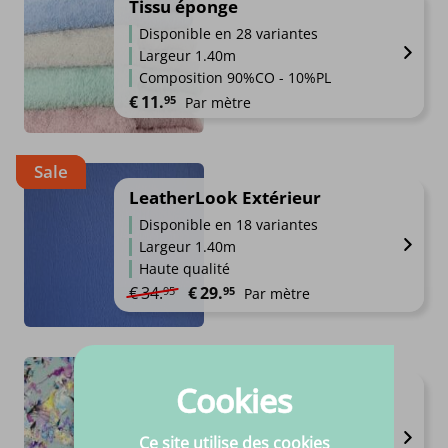
Tissu éponge
Disponible en 28 variantes
Largeur 1.40m
Composition 90%CO - 10%PL
€
11.
95
Par mètre
Sale
LeatherLook Extérieur
Disponible en 18 variantes
Largeur 1.40m
Haute qualité
Le prix initial était : €34.95.
Le prix actuel est : €29.95.
€
34.
€
29.
95
95
Par mètre
Cookies
Imprimer
Disponible en 38 variantes
Largeurs de 1.4 à 1.52m
Ce site utilise des cookies