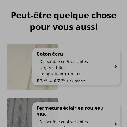
Peut-être quelque chose
pour vous aussi
Coton écru
Disponible en 5 variantes
Largeur 1.6m
Composition 100%CO
Plage de prix : €3.45 à €7.95
€
3.
€
7.
45
95
–
Par mètre
Fermeture éclair en rouleau
YKK
Disponible en 4 variantes