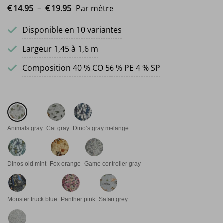
Plage de prix : €14.95 à €19.95
€
14.
95
–
€
19.
95
Par mètre
Disponible en 10 variantes
Largeur 1,45 à 1,6 m
Composition 40 % CO 56 % PE 4 % SP
Animals gray
Cat gray
Dino’s gray melange
Dinos old mint
Fox orange
Game controller gray
Monster truck blue
Panther pink
Safari grey