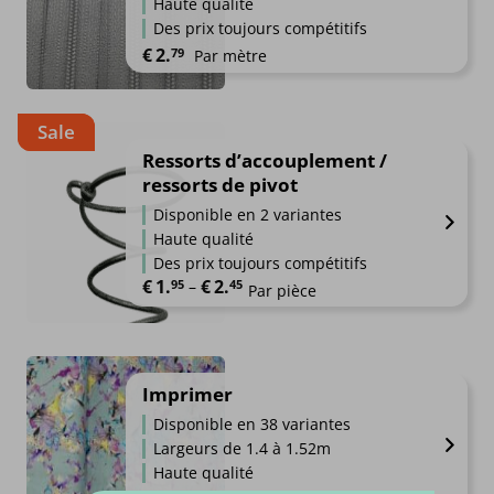
Haute qualité
Des prix toujours compétitifs
€
2.
79
Par mètre
Sale
Ressorts d’accouplement /
ressorts de pivot
Disponible en 2 variantes
Haute qualité
Des prix toujours compétitifs
€
1.
€
2.
Plage de prix : €1.95 à €2.45
95
–
45
Par pièce
Imprimer
Disponible en 38 variantes
Largeurs de 1.4 à 1.52m
Haute qualité