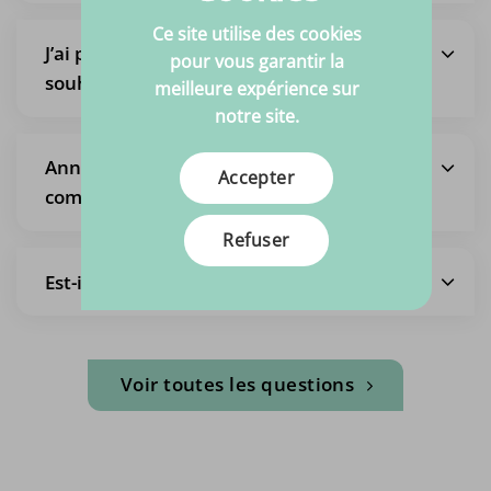
Ce site utilise des cookies
J’ai passé une commande mais je
pour vous garantir la
souhaite la modifier
meilleure expérience sur
notre site.
Annulation de l’intégralité de la
Accepter
commande
Refuser
Est-il possible de ramasser les tissus ?
Voir toutes les questions