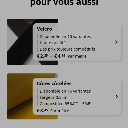
pour vous aussi
Velcro
Disponible en 10 variantes
Haute qualité
Des prix toujours compétitifs
Plage de prix : €2.25 à €4.95
€
2.
€
4.
25
95
–
Par mètre
Côtes côtelées
Disponible en 16 variantes
Largeur 0,35m
Composition 95%CO - 5%EL
€
8.
45
Par mètre