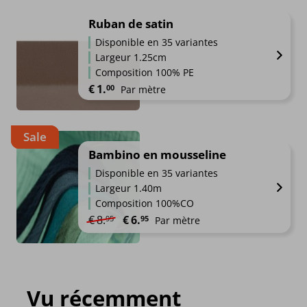
Ruban de satin
Disponible en 35 variantes
Largeur 1.25cm
Composition 100% PE
€
1.
00
Par mètre
Sale
Bambino en mousseline
Disponible en 35 variantes
Largeur 1.40m
Composition 100%CO
Le prix initial était : €8.95.
Le prix actuel est : €6.95.
€
8.
€
6.
95
95
Par mètre
Vu récemment