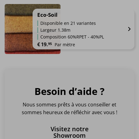
Ce
produit
a
Eco-Soil
plusieurs
Disponible en 21 variantes
variations.
Largeur 1.38m
Les
Composition 60%RPET - 40%PL
options
€
19.
95
Par mètre
peuvent
être
Ce
choisies
produit
sur
a
la
plusieurs
page
variations.
du
Besoin d’aide ?
Les
produit
options
peuvent
Nous sommes prêts à vous conseiller et
être
sommes heureux de réfléchir avec vous !
choisies
sur
Visitez notre
la
Showroom
page