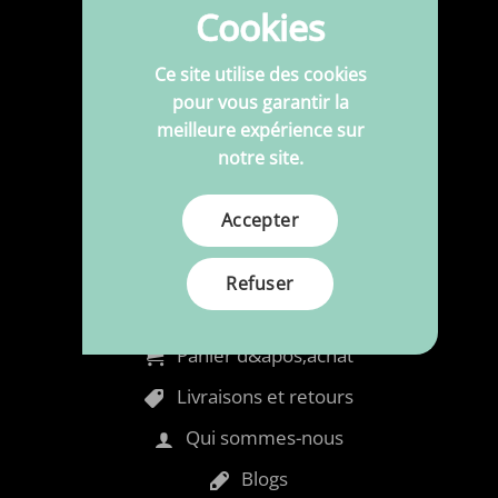
Tissu pour meubles
Cookies
Polypresser à la dimension
Ce site utilise des cookies
Nettoyage & Maintenance
pour vous garantir la
meilleure expérience sur
Mousse
notre site.
Accessoires
Aiguilles & Fil
Accepter
Refuser
Information
Panier d&apos;achat
Livraisons et retours
Qui sommes-nous
Blogs