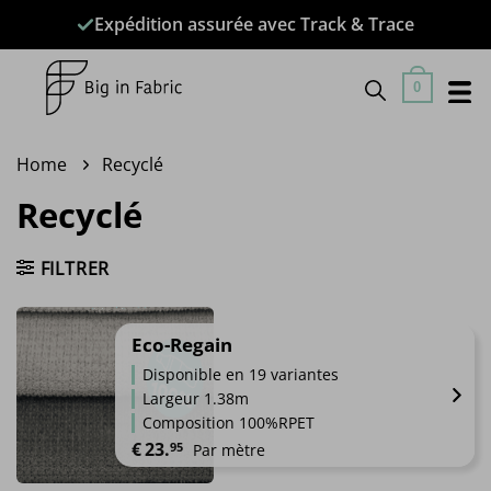
Passer
Expédition assurée avec Track & Trace
au
contenu
0
Home
Recyclé
Recyclé
FILTRER
Eco-Regain
Disponible en 19 variantes
Largeur 1.38m
Composition 100%RPET
€
23.
95
Par mètre