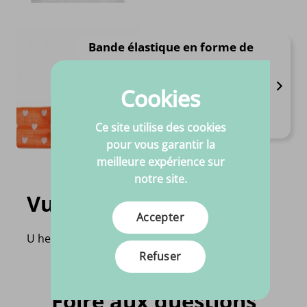
Bande élastique en forme de
cœur
Disponible en 15 variantes
Cookies
Largeur 2,5 cm
Haute qualité
€
Ce site utilise des cookies
2.
50
Par mètre
pour vous garantir la
meilleure expérience sur
notre site.
Vu récemment
Accepter
U heeft nog geen product bekeken!
Refuser
Foire aux questions