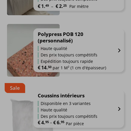
Plage de prix : €1.49 à €2.25
€
1.
€
2.
49
25
–
Par mètre
Polypress POB 120
(personnalisé)
Haute qualité
Des prix toujours compétitifs
Expédition toujours rapide
€
14.
50
par 1 M² (1 cm d'épaisseur)
Sale
Coussins intérieurs
Disponible en 3 variantes
Haute qualité
Des prix toujours compétitifs
€
4.
€
6.
Plage de prix : €4.95 à €6.95
95
–
95
Par pièce