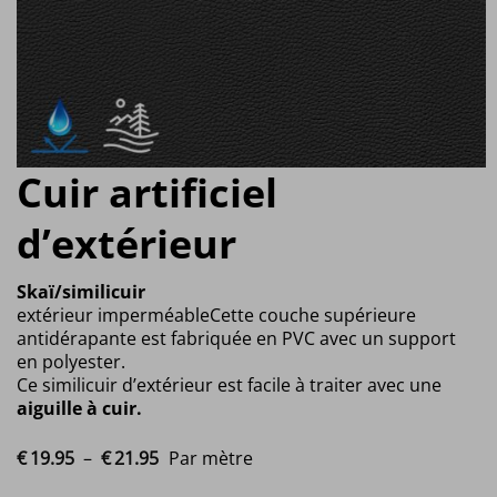
Cuir artificiel
d’extérieur
Skaï/similicuir
extérieur imperméableCette couche supérieure
antidérapante est fabriquée en PVC avec un support
en polyester.
Ce similicuir d’extérieur est facile à traiter avec une
aiguille à cuir.
Plage de prix : €19.95 à €21.95
€
19.
95
–
€
21.
95
Par mètre