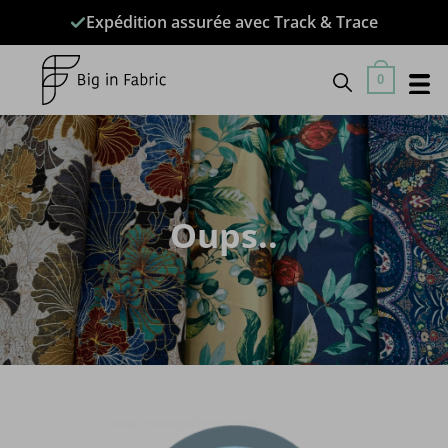
Passer
Expédition assurée avec Track & Trace
au
contenu
0
Oups..