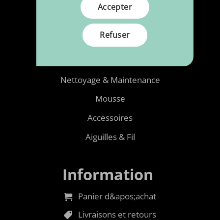
Mercerie
Accepter
Simili Cuir
Refuser
Tissu pour meubles
Polypresser à la dimension
Nettoyage & Maintenance
Mousse
Accessoires
Aiguilles & Fil
Information
Panier d&apos;achat
Livraisons et retours