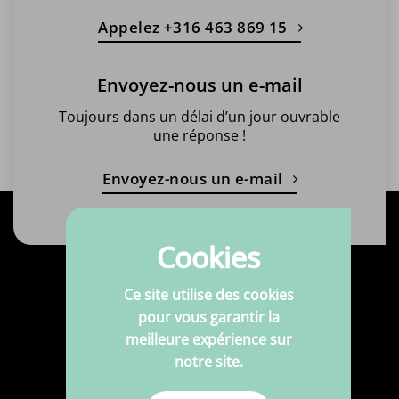
Appelez +316 463 869 15
Envoyez-nous un e-mail
Toujours dans un délai d’un jour ouvrable
une réponse !
Envoyez-nous un e-mail
Cookies
Produits
Ce site utilise des cookies
pour vous garantir la
Tissus
meilleure expérience sur
notre site.
Tissus imprimés